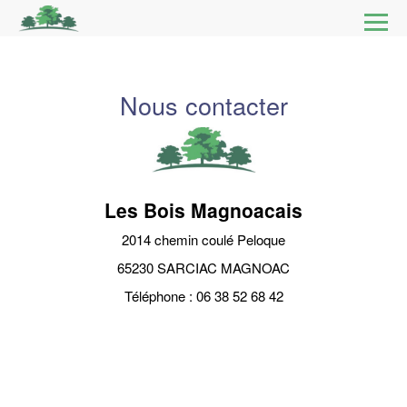
Ouvri
le
BOIS BÛCHES
men
Nous contacter
PIQUETS
EXPLOITATION FORESTIÈRE
GROSSISTE
Les Bois Magnoacais
2014 chemin coulé Peloque
CONTACT
65230 SARCIAC MAGNOAC
Téléphone : 06 38 52 68 42