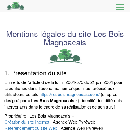
Ouvri
le
BOIS BÛCHES
men
Mentions légales du site Les Bois
PIQUETS
Magnoacais
EXPLOITATION FORESTIÈRE
GROSSISTE
1. Présentation du site
CONTACT
En vertu de l’article 6 de la loi n° 2004-575 du 21 juin 2004 pour
la confiance dans l’économie numérique, il est précisé aux
utilisateurs du site
https://lesboismagnoacais.com/
(ci-après
désigné par «
Les Bois Magnoacais
») l’identité des différents
intervenants dans le cadre de sa réalisation et de son suivi.
Propriétaire : Les Bois Magnoacais –
Création du site Internet
: Agence Web Pyréweb
Référencement du site Web
: Agence Web Pyréweb